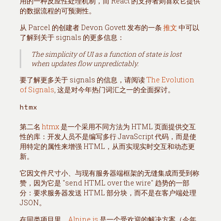
用的一种反应性处理机制，而 React 的支持者则喜欢它提供
的数据流程的可预测性。
从 Parcel 的创建者 Devon Govett 发布的一条
推文
中可以
了解到关于 signals 的更多信息：
The simplicity of UI as a function of state is lost
when updates flow unpredictably.
要了解更多关于 signals 的信息，请阅读
The Evolution
of Signals
, 这是对今年热门词汇之一的全面探讨。
htmx
第二名
htmx
是一个采用不同方法为 HTML 页面提供交互
性的库：开发人员不是编写多行 JavaScript 代码，而是使
用特定的属性来增强 HTML，从而实现实时交互和动态更
新。
它因文件尺寸小、与现有服务器端框架的无缝集成而受到称
赞，因为它是 "send HTML over the wire" 趋势的一部
分：要求服务器发送 HTML 部分块，而不是在客户端处理
JSON。
在同类项目里，
Alpine.js
是一个受欢迎的解决方案（今年