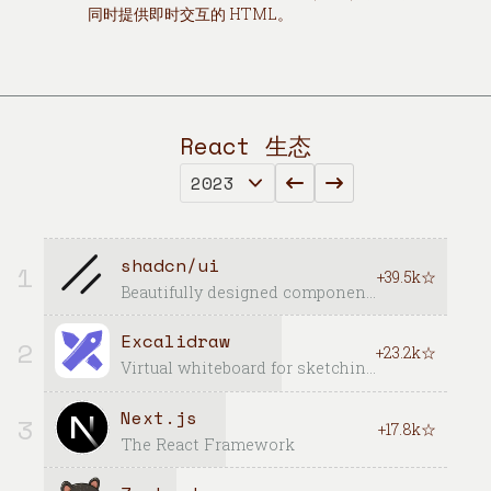
同时提供即时交互的 HTML。
React 生态
shadcn/ui
1
+39.5k☆
Beautifully designed components that you can copy and paste into your apps. Accessible. Customizable. Open Source.
Excalidraw
2
+23.2k☆
Virtual whiteboard for sketching hand-drawn like diagrams
Next.js
3
+17.8k☆
The React Framework