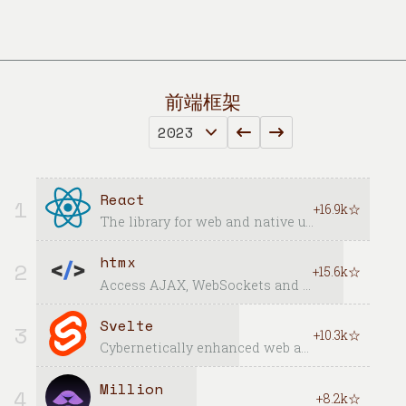
前端框架
React
1
+16.9k☆
The library for web and native user interfaces.
htmx
2
+15.6k☆
Access AJAX, WebSockets and Server Sent Events directly in HTML
Svelte
3
+10.3k☆
Cybernetically enhanced web apps
Million
4
+8.2k☆