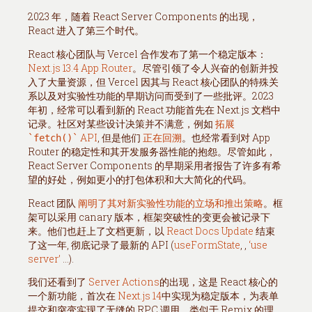
2023 年，随着 React Server Components 的出现，
React 进入了第三个时代。
React 核心团队与 Vercel 合作发布了第一个稳定版本：
Next.js 13.4 App Router
。尽管引领了令人兴奋的创新并投
入了大量资源，但 Vercel 因其与 React 核心团队的特殊关
系以及对实验性功能的早期访问而受到了一些批评。2023
年初，经常可以看到新的 React 功能首先在 Next.js 文档中
记录。社区对某些设计决策并不满意，例如
拓展
API
, 但是他们
正在回溯
。也经常看到对 App
fetch()
Router 的稳定性和其开发服务器性能的抱怨。尽管如此，
React Server Components 的早期采用者报告了许多有希
望的好处，例如更小的打包体积和大大简化的代码。
React 团队
阐明了其对新实验性功能的立场和推出策略
。框
架可以采用 canary 版本，框架突破性的变更会被记录下
来。他们也赶上了文档更新，以
React Docs Update
结束
了这一年, 彻底记录了最新的 API (
useFormState
,
,
‘use
server’
...).
我们还看到了
Server Actions
的出现，这是 React 核心的
一个新功能，首次在
Next.js 14
中实现为稳定版本，为表单
提交和突变实现了无缝的 RPC 调用。类似于 Remix 的理