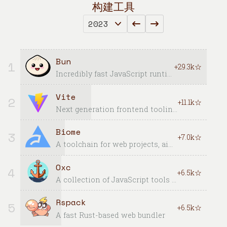
构建工具
Bun
1
+29.3k☆
Incredibly fast JavaScript runtime, bundler, test runner, and package manager – all in one
Vite
2
+11.1k☆
Next generation frontend tooling. It's fast!
Biome
3
+7.0k☆
A toolchain for web projects, aimed to provide functionalities to maintain them. Biome offers formatter and linter, usable via CLI and LSP.
Oxc
4
+6.5k☆
A collection of JavaScript tools written in Rust.
Rspack
5
+6.5k☆
A fast Rust-based web bundler