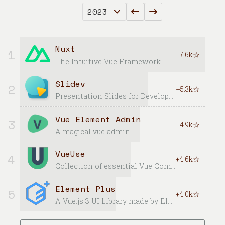
Nuxt
1
+7.6k☆
The Intuitive Vue Framework.
Slidev
2
+5.3k☆
Presentation Slides for Developers
Vue Element Admin
3
+4.9k☆
A magical vue admin
VueUse
4
+4.6k☆
Collection of essential Vue Composition Utilities for Vue 2 and 3
Element Plus
5
+4.0k☆
A Vue.js 3 UI Library made by Element team