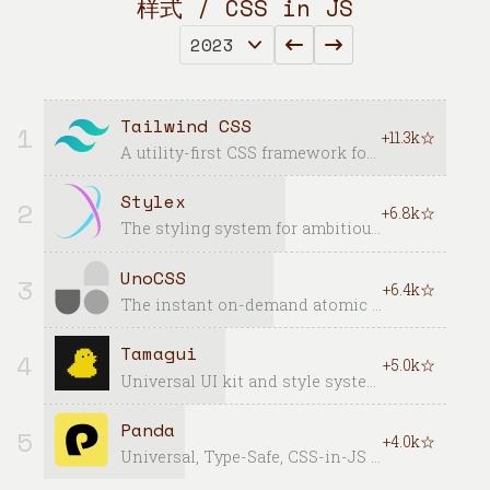
样式 / CSS in JS
Tailwind CSS
1
+11.3k☆
A utility-first CSS framework for rapid UI development.
Stylex
2
+6.8k☆
The styling system for ambitious user interface
UnoCSS
3
+6.4k☆
The instant on-demand atomic CSS engine.
Tamagui
4
+5.0k☆
Universal UI kit and style system for React Native + Web - with an optimizing compiler
Panda
5
+4.0k☆
Universal, Type-Safe, CSS-in-JS Framework for Product Teams