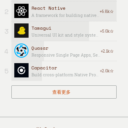
React Native
2
+6.8k☆
A framework for building native applications using React
Tamagui
3
+5.0k☆
Universal UI kit and style system for React Native + Web - with an optimizing compiler
Quasar
4
+2.1k☆
Responsive Single Page Apps, Server-side Render Apps, Progressive Web Apps, Hybrid Mobile Apps (that look native!) & Electron Apps, all using the same codebase.
Capacitor
5
+2.0k☆
Build cross-platform Native Progressive Web Apps for iOS, Android, and the Web
查看更多