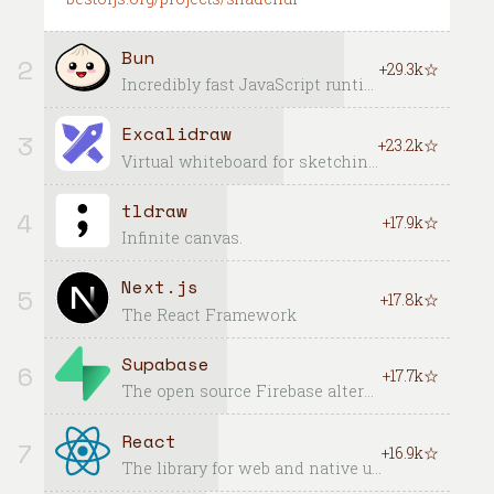
Bun
2
+29.3k☆
Incredibly fast JavaScript runtime, bundler, test runner, and package manager – all in one
Excalidraw
3
+23.2k☆
Virtual whiteboard for sketching hand-drawn like diagrams
tldraw
4
+17.9k☆
Infinite canvas.
Next.js
5
+17.8k☆
The React Framework
Supabase
6
+17.7k☆
The open source Firebase alternative
React
7
+16.9k☆
The library for web and native user interfaces.