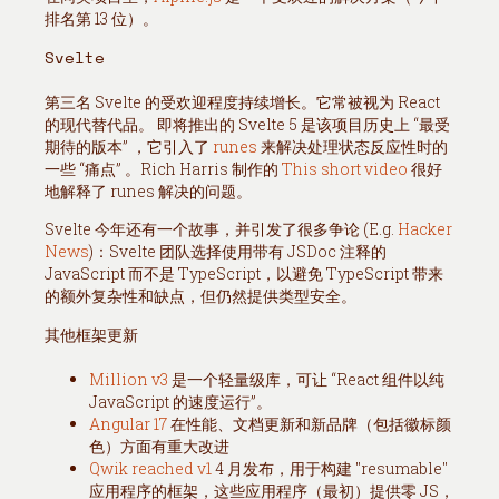
排名第 13 位）。
Svelte
第三名 Svelte 的受欢迎程度持续增长。它常被视为 React
的现代替代品。 即将推出的 Svelte 5 是该项目历史上 “最受
期待的版本” ，它引入了
runes
来解决处理状态反应性时的
一些 “痛点” 。Rich Harris 制作的
This short video
很好
地解释了 runes 解决的问题。
Svelte 今年还有一个故事，并引发了很多争论 (E.g.
Hacker
News
)：Svelte 团队选择使用带有 JSDoc 注释的
JavaScript 而不是 TypeScript，以避免 TypeScript 带来
的额外复杂性和缺点，但仍然提供类型安全。
其他框架更新
Million v3
是一个轻量级库，可让 “React 组件以纯
JavaScript 的速度运行”。
Angular 17
在性能、文档更新和新品牌（包括徽标颜
色）方面有重大改进
Qwik reached v1
4 月发布，用于构建 "resumable"
应用程序的框架，这些应用程序（最初）提供零 JS，