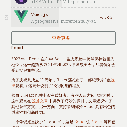
<1KB Virtual DOM Implementation
Vue.js
5
+7.9k☆
A progressive, incrementally-adoptable JavaScript framework for building UI on the web.
查看更多
React
2023 年，React 在 JavaScript 生态系统中仍然保持着领先
地位，这一趋势从 2021 年和 2022 年延续至今，尽管偶尔会
受到批评和争议。
为了庆祝其成立 10 周年，React 还推出了一部纪录片 ( 点
这
里
观看)；这充分说明了它受欢迎的程度！
然而，React 也并非没有质疑者。有些人认为它已经过时，
这种观点在
这篇文章
中得到了巧妙的探讨，文章还探讨了
其他替代方案。另一方面，支持者则称赞 React 具有出色的
适应性和创新能力。
一个争议点是缺少 "signals"，这是
Solid
或
Preact
等库使