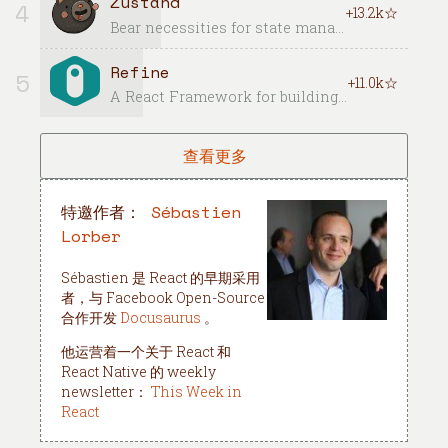
Zustand
4
+13.2k☆
Bear necessities for state management in React
Refine
5
+11.0k☆
A React Framework for building internal tools, admin panels, dashboards & B2B apps with unmatched flexibility.
查看更多
特邀作者：
Sébastien
Lorber
Sébastien 是 React 的早期采用
者，与 Facebook Open-Source
合作开发
Docusaurus
。
他运营着一个关于 React 和
React Native 的 weekly
newsletter：
This Week in
React