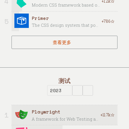
4
+1.2k☆
Modern CSS framework based on Flexbox
Primer
5
+786☆
The CSS design system that powers GitHub
查看更多
测试
Playwright
1
+11.7k☆
A framework for Web Testing and Automation. It allows testing Chromium, Firefox and WebKit with a single API.