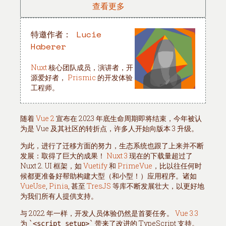
查看更多
特邀作者：
Lucie
Haberer
Nuxt
核心团队成员，演讲者，开
源爱好者，
Prismic
的开发体验
工程师。
随着
Vue 2
宣布在 2023 年底生命周期即将结束，今年被认
为是 Vue 及其社区的转折点，许多人开始向版本 3 升级。
为此，进行了迁移方面的努力，生态系统也跟了上来并不断
发展：取得了巨大的成果！
Nuxt 3
现在的下载量超过了
Nuxt 2. UI 框架，如
Vuetify
和
PrimeVue
，比以往任何时
候都更准备好帮助构建大型（和小型！）应用程序。诸如
VueUse
,
Pinia
, 甚至
TresJS
等库不断发展壮大，以更好地
为我们所有人提供支持。
与 2022 年一样，开发人员体验仍然是首要任务。
Vue 3.3
为
带来了改进的 TypeScript 支持。
<script setup>