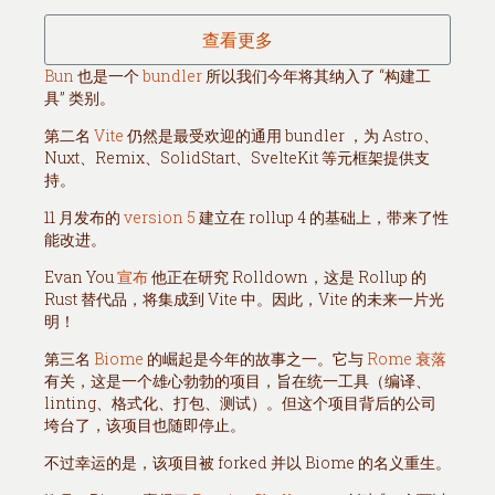
查看更多
Bun
也是一个
bundler
所以我们今年将其纳入了 “构建工
具” 类别。
第二名
Vite
仍然是最受欢迎的通用 bundler ，为 Astro、
Nuxt、Remix、SolidStart、SvelteKit 等元框架提供支
持。
11 月发布的
version 5
建立在 rollup 4 的基础上，带来了性
能改进。
Evan You
宣布
他正在研究 Rolldown，这是 Rollup 的
Rust 替代品，将集成到 Vite 中。因此，Vite 的未来一片光
明！
第三名
Biome
的崛起是今年的故事之一。它与
Rome 衰落
有关，这是一个雄心勃勃的项目，旨在统一工具（编译、
linting、格式化、打包、测试）。但这个项目背后的公司
垮台了，该项目也随即停止。
不过幸运的是，该项目被 forked 并以 Biome 的名义重生。