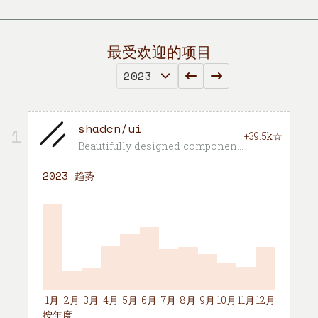
最受欢迎的项目
shadcn/ui
1
+39.5k☆
Beautifully designed components that you can copy and paste into your apps. Accessible. Customizable. Open Source.
2023 趋势
1月
2月
3月
4月
5月
6月
7月
8月
9月
10月
11月
12月
按年度