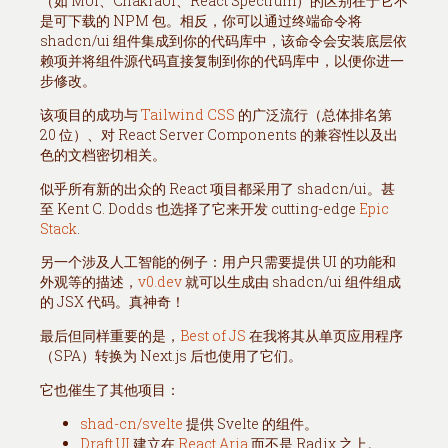
（如 MUI、ChakraUI、React Spectrum）的区别在于它不
是可下载的 NPM 包。相反，你可以通过终端命令将
shadcn/ui 组件集成到你的代码库中，该命令会安装底层依
赖项并将组件源代码直接复制到你的代码库中，以便你进一
步修改。
该项目的成功与
Tailwind CSS
的广泛流行（总体排名第
20 位）、对 React Server Components 的兼容性以及出
色的文档密切相关。
似乎所有新的出众的 React 项目都采用了 shadcn/ui。甚
至 Kent C. Dodds 也选择了它来开发 cutting-edge
Epic
Stack
.
另一个涉及人工智能的例子：用户只需要提供 UI 的功能和
外观等的描述，
v0.dev
就可以生成由 shadcn/ui 组件组成
的 JSX 代码。真神奇！
最后但同样重要的是，
Best of JS
在我将其从单页应用程序
（SPA）转换为 Next.js 后也使用了它们。
它也催生了其他项目：
shad-cn/svelte
提供 Svelte 的组件。
Draft UI
建立在
React Aria
而不是 Radix 之上。