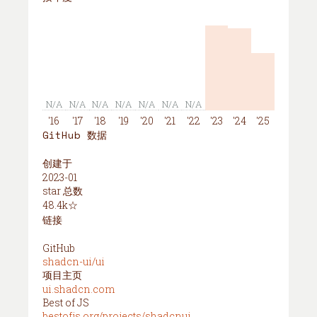
N/A
N/A
N/A
N/A
N/A
N/A
N/A
'16
'17
'18
'19
'20
'21
'22
'23
'24
'25
GitHub 数据
创建于
2023-01
star 总数
48.4k☆
链接
GitHub
shadcn-ui/ui
项目主页
ui.shadcn.com
Best of JS
bestofjs.org/projects/shadcnui