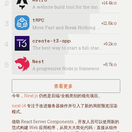
2
+14.4k☆
A website build tool for the modern web — powerful developer experience meets lightweight output.
tRPC
3
+12.8k☆
Move Fast and Break Nothing. End-to-end typesafe APIs made easy.
create-t3-app
4
+9.2k☆
The best way to start a full-stack, typesafe Next.js app
Nest
5
+8.7k☆
A progressive Node.js framework for building efficient, scalable, and enterprise-grade server-side applications with TypeScript/JavaScript
查看更多
今年，
Next.js
仍然是后端/全栈类别的领先项目。
next-14
专注于改进服务器操作并引入了新的局部预览渲染
模式。
借助 React Server Components，开发人员可以使用新的
范式构建 Web 应用程序，从而大大简化代码：直接从组件