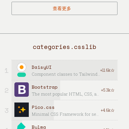
查看更多
categories.csslib
DaisyUI
1
+11.6k☆
Component classes to Tailwind CSS
Bootstrap
2
+5.3k☆
The most popular HTML, CSS, and JavaScript framework for developing responsive, mobile first projects on the web.
Pico.css
3
+4.6k☆
Minimal CSS Framework for semantic HTML
Bulma