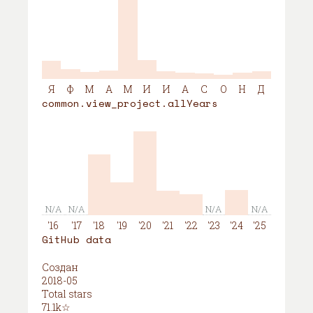
Я
Ф
М
А
М
И
И
А
С
О
Н
Д
common.view_project.allYears
N/A
N/A
N/A
N/A
'16
'17
'18
'19
'20
'21
'22
'23
'24
'25
GitHub data
Создан
2018-05
Total stars
71.1k☆