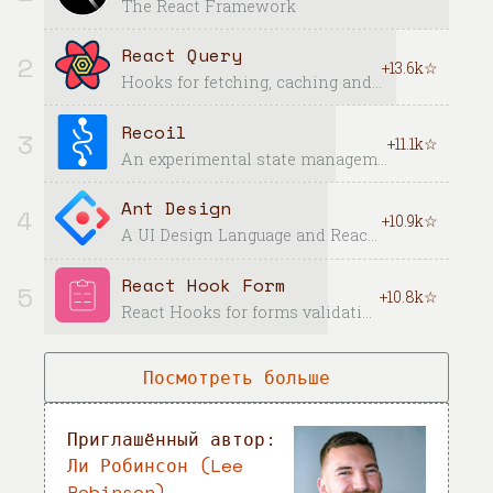
The React Framework
React Query
2
+13.6k☆
Hooks for fetching, caching and updating asynchronous data in React
Recoil
3
+11.1k☆
An experimental state management library for React apps
Ant Design
4
+10.9k☆
A UI Design Language and React UI library
React Hook Form
5
+10.8k☆
React Hooks for forms validation (Web + React Native)
Посмотреть больше
Приглашённый автор:
Ли Робинсон (Lee
Robinson)