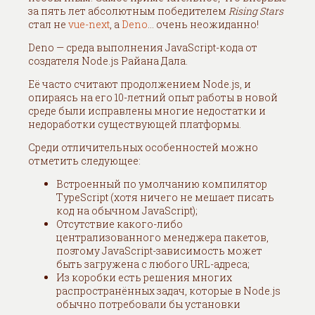
за пять лет абсолютным победителем
Rising Stars
стал не
vue-next
, а
Deno
... очень неожиданно!
Deno — среда выполнения JavaScript-кода от
создателя Node.js Райана Дала.
Её часто считают продолжением Node.js, и
опираясь на его 10-летний опыт работы в новой
среде были исправлены многие недостатки и
недоработки существующей платформы.
Среди отличительных особенностей можно
отметить следующее:
Встроенный по умолчанию компилятор
TypeScript (хотя ничего не мешает писать
код на обычном JavaScript);
Отсутствие какого-либо
централизованного менеджера пакетов,
поэтому JavaScript-зависимость может
быть загружена с любого URL-адреса;
Из коробки есть решения многих
распространённых задач, которые в Node.js
обычно потребовали бы установки