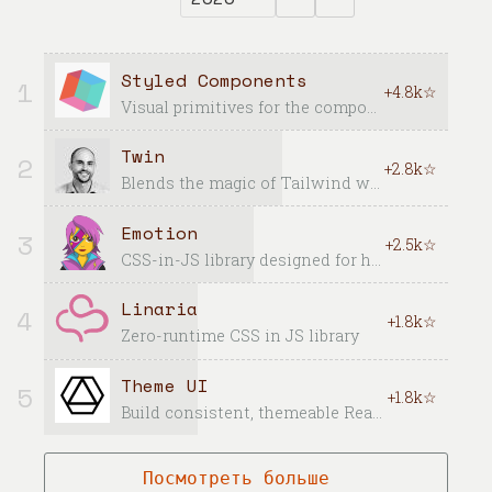
Styled Components
1
+4.8k☆
Visual primitives for the component age. Use the best bits of ES6 and CSS to style your apps without stress
Twin
2
+2.8k☆
Blends the magic of Tailwind with the flexibility of css-in-js
Emotion
3
+2.5k☆
CSS-in-JS library designed for high performance style composition
Linaria
4
+1.8k☆
Zero-runtime CSS in JS library
Theme UI
5
+1.8k☆
Build consistent, themeable React apps based on constraint-based design principles
Посмотреть больше