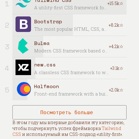
1
+15.5k☆
A utility-first CSS framework for rapid UI development.
Bootstrap
2
+8.2k☆
The most popular HTML, CSS, and JavaScript framework for developing responsive, mobile first projects on the web.
Bulma
3
+4.2k☆
Modern CSS framework based on Flexbox
new.css
4
+3.1k☆
A classless CSS framework to write modern websites using only HTML.
Halfmoon
5
+2.0k☆
Front-end framework with a built-in dark mode and full customizability using CSS variables; great for building dashboards and tools.
Посмотреть больше
В этом году мы впервые добавили эту категорию,
чтобы подчеркнуть успех фреймворка
Tailwind
CSS
и используемый им CSS-подход «utility-first».