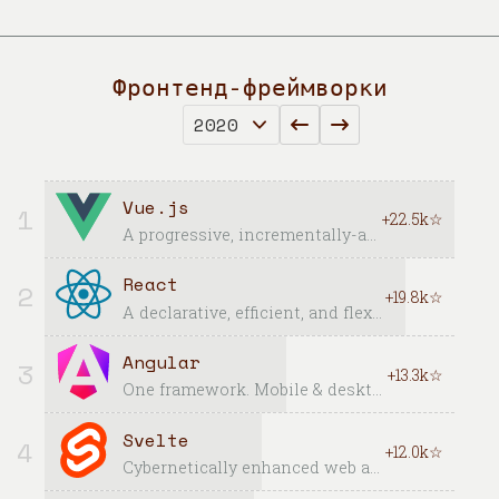
Фронтенд-фреймворки
Vue.js
1
+22.5k☆
A progressive, incrementally-adoptable framework for building UI on the web
React
2
+19.8k☆
A declarative, efficient, and flexible JavaScript library for building user interfaces.
Angular
3
+13.3k☆
One framework. Mobile & desktop.
Svelte
4
+12.0k☆
Cybernetically enhanced web apps