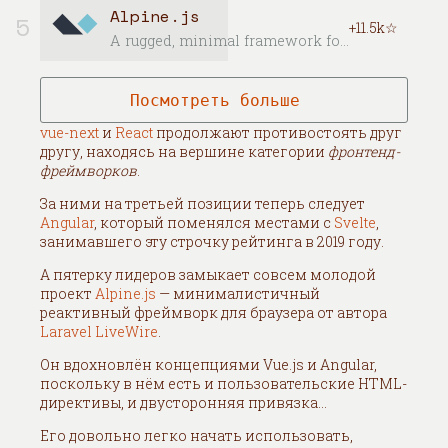
Alpine.js
5
+11.5k☆
A rugged, minimal framework for composing JavaScript behavior in your markup.
Посмотреть больше
vue-next
и
React
продолжают противостоять друг
другу, находясь на вершине категории
фронтенд-
фреймворков
.
За ними на третьей позиции теперь следует
Angular
, который поменялся местами с
Svelte
,
занимавшего эту строчку рейтинга в 2019 году.
А пятерку лидеров замыкает совсем молодой
проект
Alpine.js
— минималистичный
реактивный фреймворк для браузера от автора
Laravel LiveWire
.
Он вдохновлён концепциями Vue.js и Angular,
поскольку в нём есть и пользовательские HTML-
директивы, и двусторонняя привязка...
Его довольно легко начать использовать,