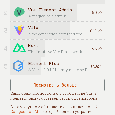
Vue Element Admin
2
+16.0k☆
A magical vue admin
Vite
3
+14.1k☆
Next generation frontend tooling. It's fast!
Nuxt
4
+8.2k☆
The Intuitive Vue Framework
Element Plus
5
+7.3k☆
A Vue.js 3.0 UI Library made by Element team
Посмотреть больше
Самой важной новостью в сообществе Vue.js
является выпуск третьей версии фреймворка.
В этом крупном обновлении появился новый
Composition API
, который должен устранить