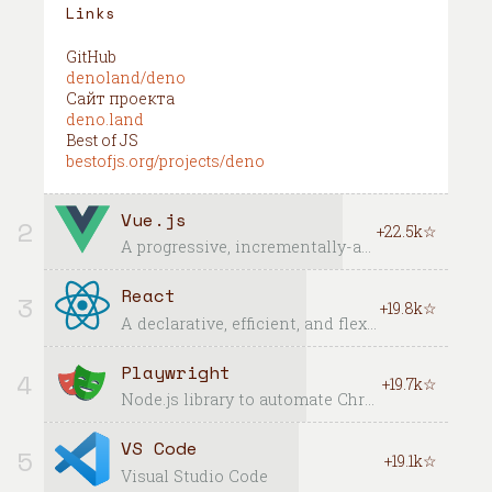
Links
GitHub
denoland/deno
Сайт проекта
deno.land
Best of JS
bestofjs.org/projects/deno
Vue.js
2
+22.5k☆
A progressive, incrementally-adoptable framework for building UI on the web
React
3
+19.8k☆
A declarative, efficient, and flexible JavaScript library for building user interfaces.
Playwright
4
+19.7k☆
Node.js library to automate Chromium, Firefox and WebKit with a single API
VS Code
5
+19.1k☆
Visual Studio Code