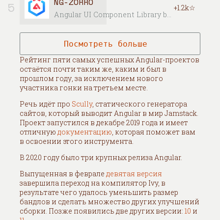
NG-ZORRO
5
+1.2k☆
Angular UI Component Library based on Ant Design
Посмотреть больше
Рейтинг пяти самых успешных Angular-проектов
остаётся почти таким же, каким и был в
прошлом году, за исключением нового
участника гонки на третьем месте.
Речь идёт про
Scully
, статического генератора
сайтов, который выводит Angular в мир Jamstack.
Проект запустился в декабре 2019 года и имеет
отличную
документацию
, которая поможет вам
в освоении этого инструмента.
В 2020 году было три крупных релиза Angular.
Выпущенная в феврале
девятая версия
завершила переход на компилятор Ivy, в
результате чего удалось уменьшить размер
бандлов и сделать множество других улучшений
сборки. Позже появились две других версии:
10
и