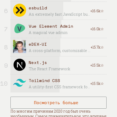
esbuild
6
+16.6k☆
An extremely fast JavaScript bundler and minifier
Vue Element Admin
7
+16.0k☆
A magical vue admin
eDEX-UI
8
+15.7k☆
A cross-platform, customizable science fiction terminal emulator with advanced monitoring & touchscreen support.
Next.js
9
+15.5k☆
The React Framework
Tailwind CSS
10
+15.5k☆
A utility-first CSS framework for rapid UI development.
Посмотреть больше
По многим причинам 2020 год был очень
необычным. Самое примечательное, что впервые