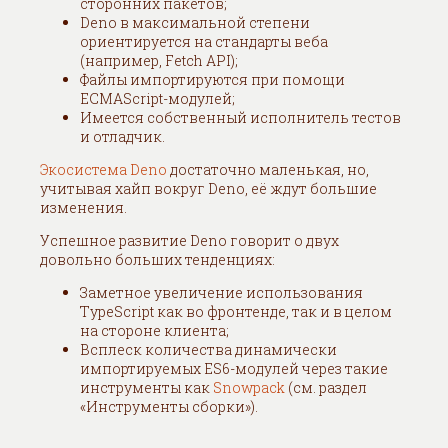
сторонних пакетов;
Deno в максимальной степени
ориентируется на стандарты веба
(например, Fetch API);
Файлы импортируются при помощи
ECMAScript-модулей;
Имеется собственный исполнитель тестов
и отладчик.
Экосистема Deno
достаточно маленькая, но,
учитывая хайп вокруг Deno, её ждут большие
изменения.
Успешное развитие Deno говорит о двух
довольно больших тенденциях:
Заметное увеличение использования
TypeScript как во фронтенде, так и в целом
на стороне клиента;
Всплеск количества динамически
импортируемых ES6-модулей через такие
инструменты как
Snowpack
(см. раздел
«Инструменты сборки»).