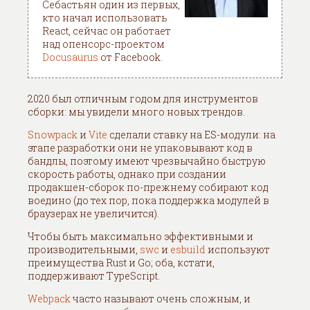
Себастьян один из первых,
кто начал использовать
React, сейчас он работает
над опенсорс-проектом
Docusaurus
от Facebook.
2020 был отличным годом для инструментов
сборки: мы увидели много новых трендов.
Snowpack
и
Vite
сделали ставку на ES-модули: на
этапе разработки они не упаковывают код в
бандлы, поэтому имеют чрезвычайно быструю
скорость работы, однако при создании
продакшен-сборок по-прежнему собирают код
воедино (до тех пор, пока поддержка модулей в
браузерах не увеличится).
Чтобы быть максимально эффективными и
производительными,
swc
и
esbuild
используют
преимущества Rust и Go; оба, кстати,
поддерживают TypeScript.
Webpack
часто называют очень сложным, и