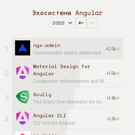
Экосистема Angular
ngx-admin
1
+2.5k☆
Customizable admin dashboard template based on Angular 10+
Material Design for
2
Angular
+1.5k☆
Component infrastructure and Material Design components for Angular
Scully
3
+1.4k☆
The Static Site Generator for Angular apps
Angular CLI
4
+1.3k☆
CLI tool for Angular