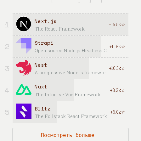
Next.js
1
+15.5k☆
The React Framework
Strapi
2
+11.8k☆
Open source Node.js Headless CMS to easily build customisable APIs
Nest
3
+10.3k☆
A progressive Node.js framework for building efficient, scalable, and enterprise-grade server-side applications on top of TypeScript & JavaScript (ES6, ES7, ES8)
Nuxt
4
+8.2k☆
The Intuitive Vue Framework
Blitz
5
+6.0k☆
️The Fullstack React Framework — built on Next.js
Посмотреть больше