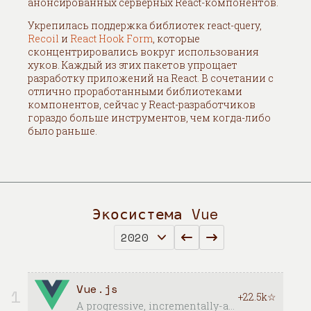
анонсированных серверных React-компонентов.
Укрепилась поддержка библиотек react-query,
Recoil
и
React Hook Form
, которые
сконцентрировались вокруг использования
хуков. Каждый из этих пакетов упрощает
разработку приложений на React. В сочетании с
отлично проработанными библиотеками
компонентов, сейчас у React-разработчиков
гораздо больше инструментов, чем когда-либо
было раньше.
Экосистема Vue
Vue.js
1
+22.5k☆
A progressive, incrementally-adoptable framework for building UI on the web