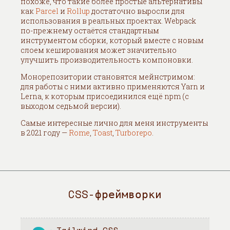
похоже, что такие более простые альтернативы
как
Parcel
и
Rollup
достаточно выросли для
использования в реальных проектах. Webpack
по-прежнему остаётся стандартным
инструментом сборки, который вместе с новым
слоем кеширования может значительно
улучшить производительность компоновки.
Монорепозитории становятся мейнстримом:
для работы с ними активно применяются Yarn и
Lerna, к которым присоединился ещё npm (с
выходом седьмой версии).
Самые интересные лично для меня инструменты
в 2021 году —
Rome
,
Toast
,
Turborepo
.
CSS-фреймворки
Tailwind CSS