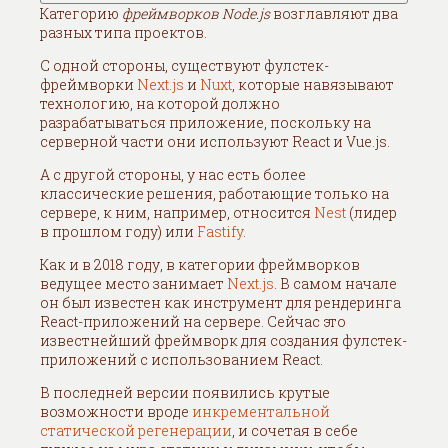
Категорию
фреймворков Node.js
возглавляют два
разных типа проектов.
С одной стороны, существуют фулстек-
фреймворки
Next.js
и
Nuxt
, которые навязывают
технологию, на которой должно
разрабатываться приложение, поскольку на
серверной части они используют React и Vue.js.
А с другой стороны, у нас есть более
классические решения, работающие только на
сервере, к ним, например, относится
Nest
(лидер
в прошлом году) или
Fastify
.
Как и в 2018 году, в категории фреймворков
ведущее место занимает
Next.js
. В самом начале
он был известен как инструмент для рендеринга
React-приложений на сервере. Сейчас это
известнейший фреймворк для создания фулстек-
приложений с использованием React.
В последней версии появились крутые
возможности вроде
инкрементальной
статической регенерации
, и сочетая в себе