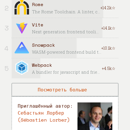
Rome
2
+14.2k☆
The Rome Toolchain. A linter, compiler, bundler, and more for JavaScript, TypeScript, HTML, Markdown, and CSS.
Vite
3
+14.1k☆
Next generation frontend tooling. It's fast!
Snowpack
4
+10.1k☆
WASM-powered frontend build tool. Fast, lightweight, unbundled ESM.
Webpack
5
+4.5k☆
A bundler for javascript and friends. Packs many modules into a few bundled assets. Code Splitting allows for loading parts of the application on demand. Through "loaders", modules can be CommonJs, AMD, ES6 modules, CSS, Images, JSON, Coffeescript, LESS, ... and your custom stuff.
Посмотреть больше
Приглашённый автор:
Себастьян Лорбер
(Sébastien Lorber)