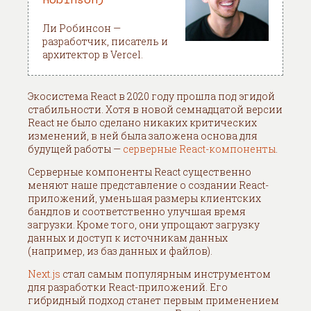
Ли Робинсон —
разработчик, писатель и
архитектор в Vercel.
Экосистема React в 2020 году прошла под эгидой
стабильности. Хотя в новой семнадцатой версии
React не было сделано никаких критических
изменений, в ней была заложена основа для
будущей работы —
серверные React-компоненты
.
Серверные компоненты React существенно
меняют наше представление о создании React-
приложений, уменьшая размеры клиентских
бандлов и соответственно улучшая время
загрузки. Кроме того, они упрощают загрузку
данных и доступ к источникам данных
(например, из баз данных и файлов).
Next.js
стал самым популярным инструментом
для разработки React-приложений. Его
гибридный подход станет первым применением